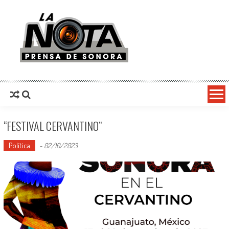
La Nota Prensa De Sonora
Noticias del día
“FESTIVAL CERVANTINO”
Política
-
02/10/2023