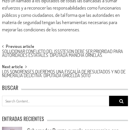
Hizo un llamado a los diputados de todas las bancadas a sumar
esfuerzos y a reconocer las responsabilidades como funcionarios
públicos y como ciudadanos, de tal forma que las autoridades en
materia de seguridad tengan las herramientas necesarias para
mejorar las condiciones de los sonorenses.
Post
Previous article
SOLUCIONAR CONFLICTO DEL ISSSTESON DEBE SER PRIORIDAD PARA
navigation
AUTORIDADES ESTATALES: DIPUTADA MANCHA ORNELAS.
Next article
LOS SONORENSES QUEREMOS UNA FISCALÍA DE RESULTADOS Y NO DE
NUMERALIA DELICTIVA: DIPUTADA GRICELDA SOTO
BUSCAR
Search
for:
ENTRADAS RECIENTES