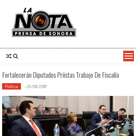
La Nota Prensa De Sonora
Noticias del día
Fortalecerán Diputados Priistas Trabajo De Fiscalía
Política
-
25/09/2019