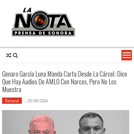
La Nota Prensa De Sonora
Noticias del día
Genaro García Luna Manda Carta Desde La Cárcel; Dice
Que Hay Audios De AMLO Con Narcos, Pero No Los
Muestra
General
-
20/09/2024