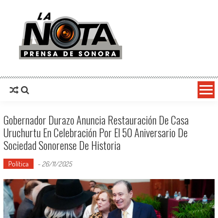
La Nota Prensa De Sonora
Noticias del día
Gobernador Durazo Anuncia Restauración De Casa
Uruchurtu En Celebración Por El 50 Aniversario De
Sociedad Sonorense De Historia
Política
-
26/11/2025