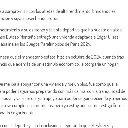
su compromiso con los atletas de alto rendimiento, brindándoles
ración y sigan cosechando éxitos.
cimiento a su esfuerzo y talento deportivo que ha puesto en alto el
onso Durazo Montaño entregó una vivienda adaptada a Edgar Ulises
jabalina en los Juegos Paralímpicos de París 2024.
esa que el mandatario estatal hizo en octubre de 2024, cuando tras
nunció que además de un estímulo económico, le otorgaría un hogar
 que me iba a apoyar con una vivienda y fue un plus, fue como que la
para poder seguirnos preparando con más calma, con la tranquilidad de
n apoyo y va a ser un gran apoyo para poder seguir creciendo y traernos
nca se cumplen las promesas, pero yo estoy aquí como testigo fiel de
onado Edgar Fuentes.
on el deporte y con la inclusión, asegurando que el esfuerzo y