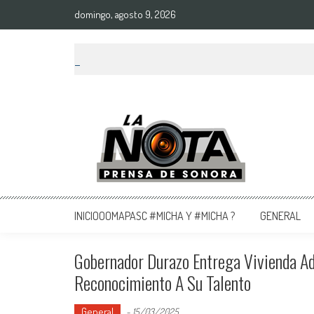
domingo, agosto 9, 2026
La Nota Prensa De Sonora
Noticias del día
INICIOOOMAPASC #MICHA Y #MICHA ?
GENERAL
Gobernador Durazo Entrega Vivienda Ad
Reconocimiento A Su Talento
General
-
15/03/2025