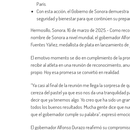
París.
Con esta acción, el Gobierno de Sonora demuestra 
seguridad y bienestar para que continúen su prepa
Hermosillo, Sonora; 16 de marzo de 2025.- Como recono
nombre de Sonora a nivel mundial, el gobernador Alf
Fuentes Yáñez, medallista de plata en lanzamiento de 
El emotivo momento se dio en cumplimiento de la prom
recibir al atleta en una reunión de reconocimiento, a
propio. Hoy esa promesa se convirtió en realidad.
“Ya casi al final de la reunión me llega la sorpresa de
cereza del pastel ya que eso nos da una tranquilidad 
decir que ya tenemos algo. Yo creo que ha sido un gra
todos los buenos resultados. Mucha gente dice que nu
que el gobernador cumple su palabra”, expresó emoci
El gobernador Alfonso Durazo reafirmó su compromiso c