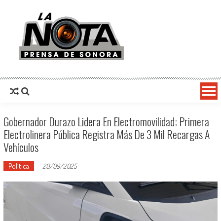
La Nota Prensa De Sonora
Noticias del día
Gobernador Durazo Lidera En Electromovilidad; Primera
Electrolinera Pública Registra Más De 3 Mil Recargas A
Vehículos
Política
-
20/09/2025