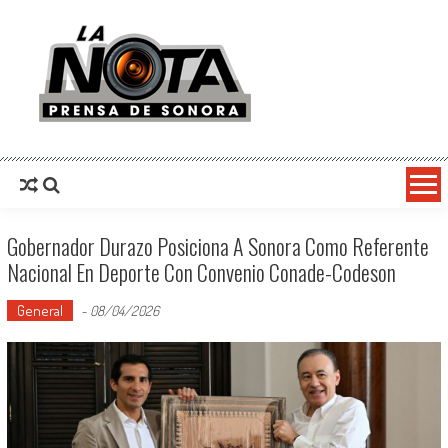
La Nota Prensa De Sonora
Noticias del día
Gobernador Durazo Posiciona A Sonora Como Referente
Nacional En Deporte Con Convenio Conade-Codeson
General
-
08/04/2026