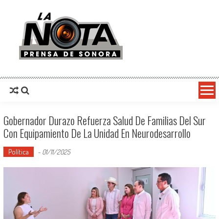
La Nota Prensa De Sonora
Noticias del día
Gobernador Durazo Refuerza Salud De Familias Del Sur
Con Equipamiento De La Unidad En Neurodesarrollo
Política
-
01/11/2025