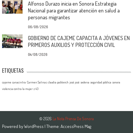
Alfonso Durazo inicia en Sonora Estrategia
Nacional para garantizar atención en salud a
personas migrantes
06/08/2026
GOBIERNO DE CAJEME CAPACITA A JÓVENES EN
PRIMEROS AUXILIOS Y PROTECCIÓN CIVIL
04/08/2026
ETIQUETAS
cajeme
canacintra
Carmen Salinas
claudia pablovich
josé josé
sedena
seguridad pública
sonora
violencia contra la mujer
z 43
© 2026
La Nota Prensa De Sonora
Powered by
WordPress
| Theme:
AccessPress Mag