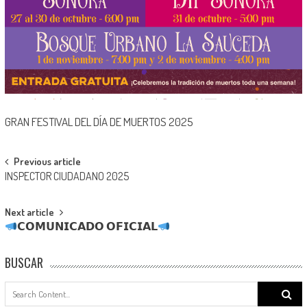
GRAN FESTIVAL DEL DÍA DE MUERTOS 2025
Post
Previous article
INSPECTOR CIUDADANO 2025
navigation
Next article
𝗖𝗢𝗠𝗨𝗡𝗜𝗖𝗔𝗗𝗢 𝗢𝗙𝗜𝗖𝗜𝗔𝗟
BUSCAR
Search
for: