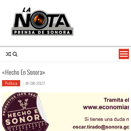
La Nota Prensa De Sonora
Noticias del día
«Hecho En Sonora»
Política
-
18/08/2023