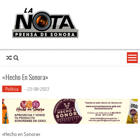
La Nota Prensa De Sonora
Noticias del día
«Hecho En Sonora»
Política
-
23/08/2023
«Hecho en Sonora»