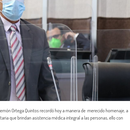
ilemón Ortega Quintos recordó hoy a manera de merecido homenaje, a
taria que brindan asistencia médica integral a las personas, ello con