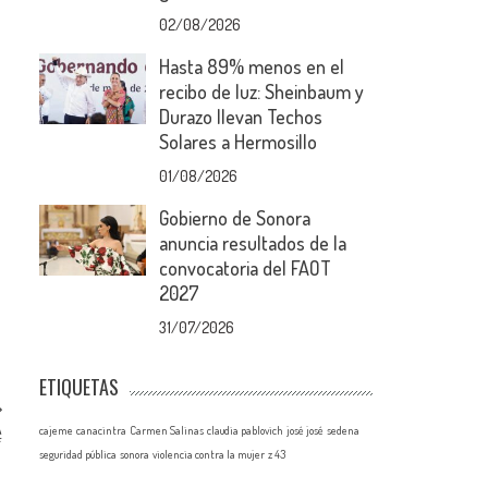
02/08/2026
Hasta 89% menos en el
recibo de luz: Sheinbaum y
Durazo llevan Techos
Solares a Hermosillo
01/08/2026
Gobierno de Sonora
anuncia resultados de la
convocatoria del FAOT
2027
31/07/2026
ETIQUETAS
A
cajeme
canacintra
Carmen Salinas
claudia pablovich
josé josé
sedena
*
seguridad pública
sonora
violencia contra la mujer
z 43