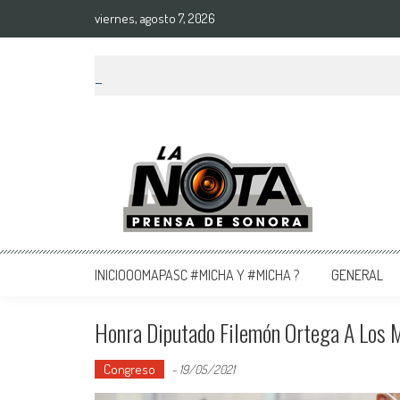
viernes, agosto 7, 2026
La Nota Prensa De Sonora
Noticias del día
INICIOOOMAPASC #MICHA Y #MICHA ?
GENERAL
Honra Diputado Filemón Ortega A Los M
Congreso
-
19/05/2021