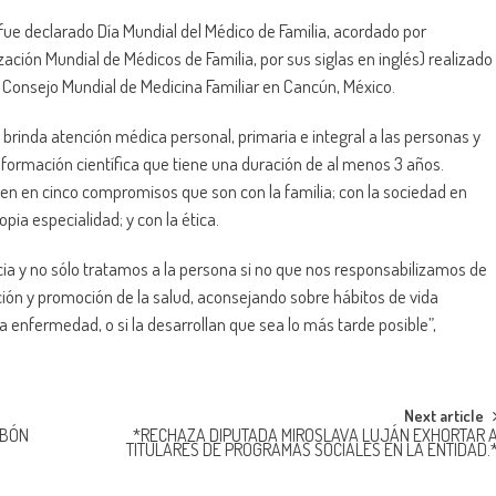
fue declarado Día Mundial del Médico de Familia, acordado por
ión Mundial de Médicos de Familia, por sus siglas en inglés) realizado
 Consejo Mundial de Medicina Familiar en Cancún, México.
 brinda atención médica personal, primaria e integral a las personas y
formación científica que tiene una duración de al menos 3 años.
en en cinco compromisos que son con la familia; con la sociedad en
pia especialidad; y con la ética.
a y no sólo tratamos a la persona si no que nos responsabilizamos de
ión y promoción de la salud, aconsejando sobre hábitos de vida
a enfermedad, o si la desarrollan que sea lo más tarde posible”,
Next article
RBÓN
*RECHAZA DIPUTADA MIROSLAVA LUJÁN EXHORTAR 
TITULARES DE PROGRAMAS SOCIALES EN LA ENTIDAD.