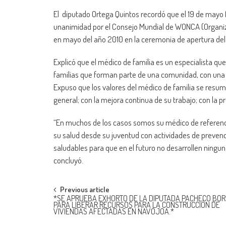
El diputado Ortega Quintos recordó que el 19 de mayo 
unanimidad por el Consejo Mundial de WONCA (Organizac
en mayo del año 2010 en la ceremonia de apertura del
Explicó que el médico de familia es un especialista que
familias que forman parte de una comunidad, con una 
Expuso que los valores del médico de familia se resum
general; con la mejora continua de su trabajo; con la pro
“En muchos de los casos somos su médico de referenci
su salud desde su juventud con actividades de prevenc
saludables para que en el futuro no desarrollen ningun
concluyó.
Post
Previous article
*SE APRUEBA EXHORTO DE LA DIPUTADA PACHECO BO
PARA LIBERAR RECURSOS PARA LA CONSTRUCCIÓN DE
navigation
VIVIENDAS AFECTADAS EN NAVOJOA.*