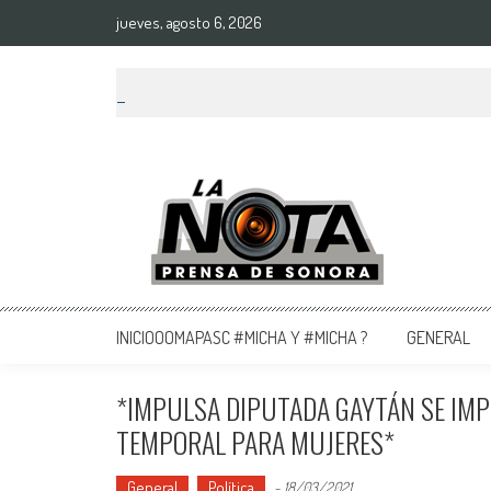
jueves, agosto 6, 2026
La Nota Prensa De Sonora
Noticias del día
INICIOOOMAPASC #MICHA Y #MICHA ?
GENERAL
*IMPULSA DIPUTADA GAYTÁN SE IM
TEMPORAL PARA MUJERES*
General
Política
-
18/03/2021