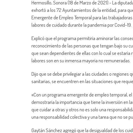
Hermosillo, Sonora (18 de Marzo de 2021).- La diputa
exhortó a los 72 Ayuntamientos de la entidad, para q
Emergente de Empleo Temporal para las trabajadoras 
labores de cuidado durante la pandemia por Covid-19.
Explicó que el programa permitiría aminorar las consec
reconocimiento de las personas que tengan bajo su cu
que sean dependientes de ellas con lo cual se estaría 
labores son en su inmensa mayoría no remuneradas.
Dijo que se debe privilegiar a las ciudades o regiones
sanitarias, se encuentren en las situaciones que requi
«Con un programa emergente de empleo temporal, el es
demostraría la importancia que tiene la inversión en la
que cuidar a otras y otros no es solo una responsabilid
una responsabilidad colectiva y una tarea que no se p
Gaytán Sánchez agregó que la desigualdad de los cui