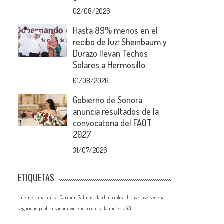
02/08/2026
Hasta 89% menos en el
recibo de luz: Sheinbaum y
Durazo llevan Techos
Solares a Hermosillo
01/08/2026
Gobierno de Sonora
anuncia resultados de la
convocatoria del FAOT
2027
31/07/2026
ETIQUETAS
cajeme
canacintra
Carmen Salinas
claudia pablovich
josé josé
sedena
seguridad pública
sonora
violencia contra la mujer
z 43