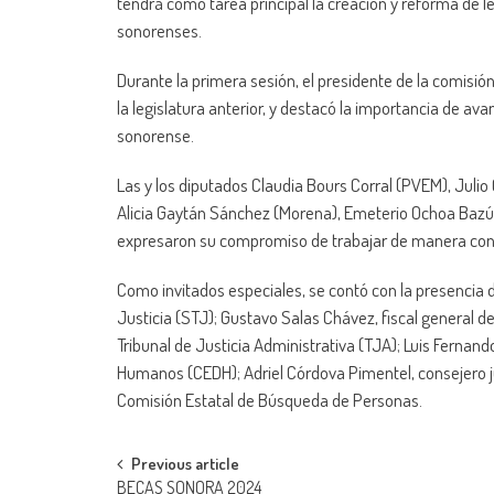
tendrá como tarea principal la creación y reforma de l
sonorenses.
Durante la primera sesión, el presidente de la comisió
la legislatura anterior, y destacó la importancia de 
sonorense.
Las y los diputados Claudia Bours Corral (PVEM), Juli
Alicia Gaytán Sánchez (Morena), Emeterio Ochoa Bazúa 
expresaron su compromiso de trabajar de manera con
Como invitados especiales, se contó con la presencia
Justicia (STJ); Gustavo Salas Chávez, fiscal general d
Tribunal de Justicia Administrativa (TJA); Luis Fernan
Humanos (CEDH); Adriel Córdova Pimentel, consejero jur
Comisión Estatal de Búsqueda de Personas.
Post
Previous article
BECAS SONORA 2024