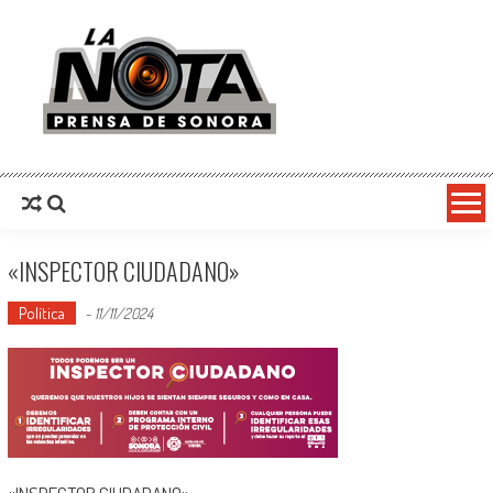
La Nota Prensa De Sonora
Noticias del día
«INSPECTOR CIUDADANO»
Política
-
11/11/2024