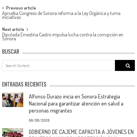
Post
Previous article
Aprueba Congreso de Sonora reforma a la Ley Orgánica y turna
navigation
iniciativas
Next article
Diputada Ernestina Castro impulsa lucha contra la corrupción en
Sonora
BUSCAR
Search
for:
ENTRADAS RECIENTES
Alfonso Durazo inicia en Sonora Estrategia
Nacional para garantizar atención en salud a
personas migrantes
06/08/2026
GOBIERNO DE CAJEME CAPACITA A JÓVENES EN