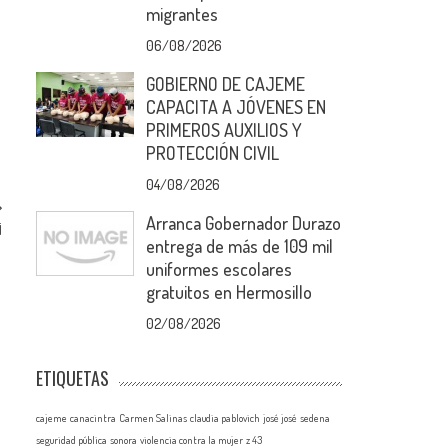
migrantes
06/08/2026
GOBIERNO DE CAJEME
CAPACITA A JÓVENES EN
PRIMEROS AUXILIOS Y
PROTECCIÓN CIVIL
04/08/2026
Arranca Gobernador Durazo
¡
entrega de más de 109 mil
uniformes escolares
gratuitos en Hermosillo
02/08/2026
ETIQUETAS
cajeme
canacintra
Carmen Salinas
claudia pablovich
josé josé
sedena
seguridad pública
sonora
violencia contra la mujer
z 43