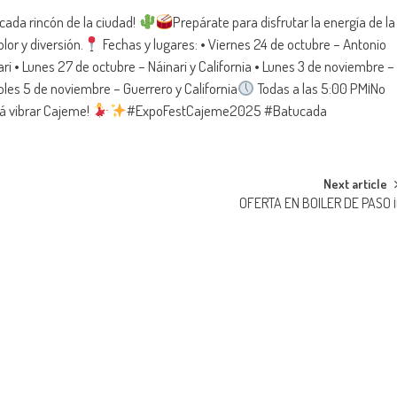
cada rincón de la ciudad!
Prepárate para disfrutar la energía de la
lor y diversión.
Fechas y lugares: • Viernes 24 de octubre – Antonio
i • Lunes 27 de octubre – Náinari y California • Lunes 3 de noviembre –
les 5 de noviembre – Guerrero y California
Todas a las 5:00 PM¡No
rá vibrar Cajeme!
#ExpoFestCajeme2025 #Batucada
Next article
OFERTA EN BOILER DE PASO ¡