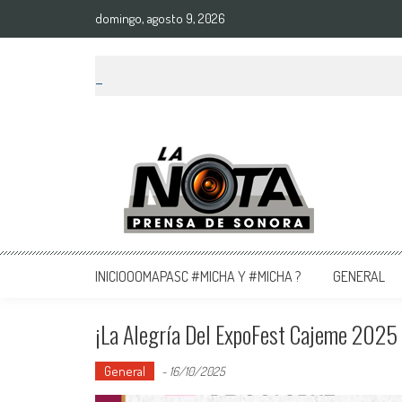
domingo, agosto 9, 2026
La Nota Prensa De Sonora
Noticias del día
INICIOOOMAPASC #MICHA Y #MICHA ?
GENERAL
¡La Alegría Del ExpoFest Cajeme 2025 
General
-
16/10/2025