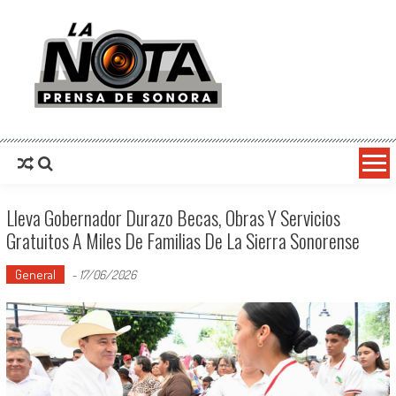
La Nota Prensa De Sonora
Noticias del día
Lleva Gobernador Durazo Becas, Obras Y Servicios
Gratuitos A Miles De Familias De La Sierra Sonorense
General
-
17/06/2026