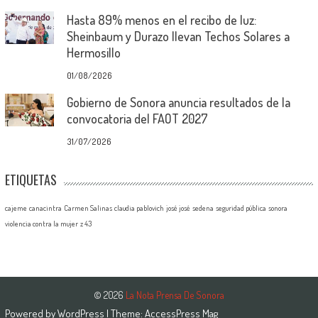
Hasta 89% menos en el recibo de luz:
Sheinbaum y Durazo llevan Techos Solares a
Hermosillo
01/08/2026
Gobierno de Sonora anuncia resultados de la
convocatoria del FAOT 2027
31/07/2026
ETIQUETAS
cajeme
canacintra
Carmen Salinas
claudia pablovich
josé josé
sedena
seguridad pública
sonora
violencia contra la mujer
z 43
© 2026
La Nota Prensa De Sonora
Powered by
WordPress
| Theme:
AccessPress Mag