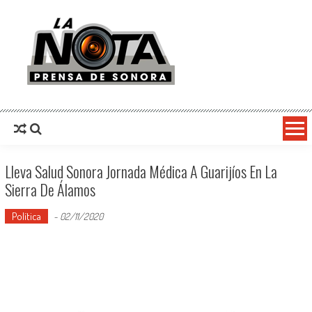
La Nota Prensa De Sonora
Noticias del día
Lleva Salud Sonora Jornada Médica A Guarijíos En La
Sierra De Álamos
Política
-
02/11/2020