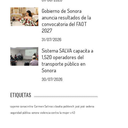
Gobierno de Sonora
anuncia resultados de la
convocatoria del FAOT
2027
31/07/2026
Sistema SALVA capacita a
1,520 operadores del
transporte público en
Sonora
30/07/2026
ETIQUETAS
cajeme
canacintra
Carmen Salinas
claudia pablovich
josé josé
sedena
seguridad pública
sonora
violencia contra la mujer
z 43