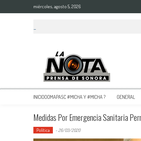
miércoles, agosto 5, 2026
La Nota Prensa De Sonora
Noticias del día
INICIOOOMAPASC #MICHA Y #MICHA ?
GENERAL
Medidas Por Emergencia Sanitaria Perm
Política
-
26/03/2020