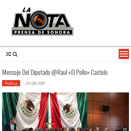
La Nota Prensa De Sonora
Noticias del día
Mensaje Del Diputado @raul «El Pollo» Castelo
Política
-
20/08/2019