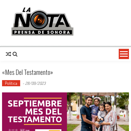
La Nota Prensa De Sonora
Noticias del día
«Mes Del Testamento»
Política
-
28/09/2023