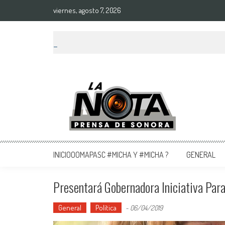
viernes, agosto 7, 2026
La Nota Prensa De Sonora
Noticias del día
INICIOOOMAPASC #MICHA Y #MICHA ?
GENERAL
Presentará Gobernadora Iniciativa Para
General
Política
-
06/04/2019