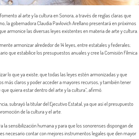
 fomento al arte y la cultura en Sonora, a través de reglas claras que
no, la gobernadora Claudia Pavlovich Arellano presentará en próximos
que armonice las diversas leyes existentes en materia de arte y cultura.
mente armonizar alrededor de 14 leyes, entre estatales y federales;
tario que estabilice los presupuestos anuales y cree la Comisión Fílmica
zar lo que ya existe; que todas las leyes estén armonizadas y que
os más claros y poder acceder a mayores recursos, y también tener
ue quiera estar dentro del arte y la cultura”, afirmó.
ia, subrayó la titular del Ejecutivo Estatal, ya que así el presupuesto
omoción de la cultura y el arte.
para la sensibilización humana y para que los sonorenses dispongan de
, es necesario contar con mejores instrumentos legales que den mayor