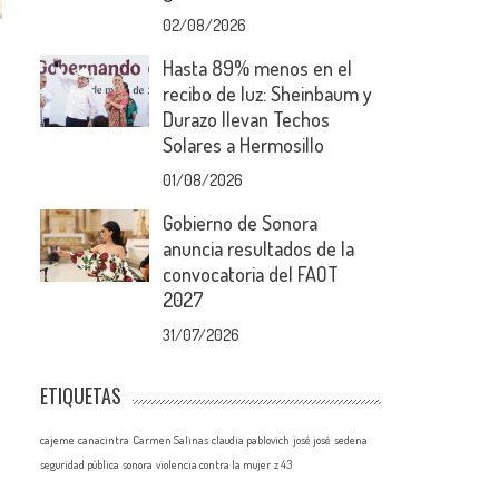
02/08/2026
Hasta 89% menos en el
recibo de luz: Sheinbaum y
Durazo llevan Techos
Solares a Hermosillo
01/08/2026
Gobierno de Sonora
anuncia resultados de la
convocatoria del FAOT
2027
31/07/2026
ETIQUETAS
cajeme
canacintra
Carmen Salinas
claudia pablovich
josé josé
sedena
seguridad pública
sonora
violencia contra la mujer
z 43