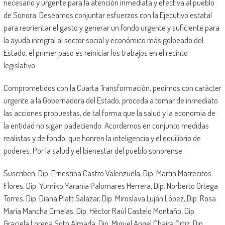
necesario y urgente para la atención inmediata y efectiva al pueblo
de Sonora. Deseamos conjuntar esfuerzos con la Ejecutivo estatal
para reorientar el gasto y generar un fondo urgente y suficiente para
la ayuda integral al sector social y económico más golpeado del
Estado, el primer paso es reiniciar los trabajos en el recinto
legislativo.
Comprometidos con la Cuarta Transformación, pedimos con carácter
urgente a la Gobernadora del Estado, proceda a tomar de inmediato
las acciones propuestas, de tal forma que la salud y la economía de
la entidad no sigan padeciendo. Acordemos en conjunto medidas
realistas y de fondo, que honren la inteligencia y el equilibrio de
poderes. Por la salud y el bienestar del pueblo sonorense.
Suscriben: Dip. Ernestina Castro Valenzuela, Dip. Martín Matrecitos
Flores, Dip. Yumiko Yarania Palomares Herrera, Dip. Norberto Ortega
Torres, Dip. Diana Platt Salazar, Dip. Miroslava Luján López, Dip. Rosa
María Mancha Ornelas, Dip. Héctor Raúl Castelo Montaño, Dip.
Graciela Lorena Soto Almada, Dip. Miguel Angel Chaira Ortiz, Dip.