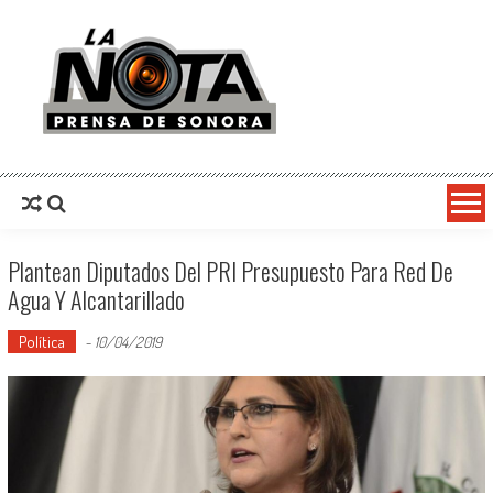
La Nota Prensa De Sonora
Noticias del día
Plantean Diputados Del PRI Presupuesto Para Red De
Agua Y Alcantarillado
Política
-
10/04/2019