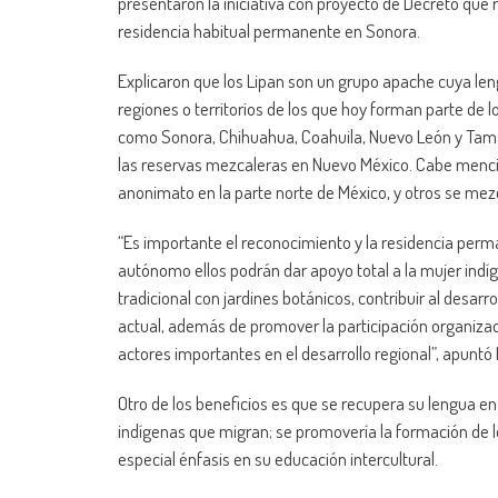
presentaron la iniciativa con proyecto de Decreto qu
residencia habitual permanente en Sonora.
Explicaron que los Lipan son un grupo apache cuya len
regiones o territorios de los que hoy forman parte de l
como Sonora, Chihuahua, Coahuila, Nuevo León y Tamau
las reservas mezcaleras en Nuevo México. Cabe menci
anonimato en la parte norte de México, y otros se mezc
“Es importante el reconocimiento y la residencia perm
autónomo ellos podrán dar apoyo total a la mujer indí
tradicional con jardines botánicos, contribuir al desarr
actual, además de promover la participación organizad
actores importantes en el desarrollo regional”, apuntó 
Otro de los beneficios es que se recupera su lengua en 
indígenas que migran; se promovería la formación de 
especial énfasis en su educación intercultural.