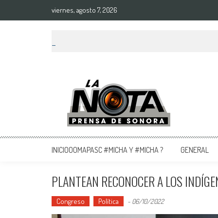
viernes, agosto 7, 2026
La Nota Prensa De Sonora
Noticias del día
INICIOOOMAPASC #MICHA Y #MICHA ?
GENERAL
PLANTEAN RECONOCER A LOS INDÍGE
Congreso
Política
-
06/10/2022