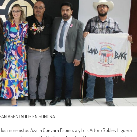
IPAN ASENTADOS EN SONORA.
dos morenistas Azalia Guevara Espinoza y Luis Arturo Robles Higuera