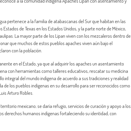
e reconoce a la comunidad indígena Apaches Lipan con asentamiento y
gua pertenece a la familia de atabascanas del Sur que habitan en las
os Estados de Texas en los Estados Unidos, y la parte norte de México,
lipas. La mayor parte de los Lipan viven con los mezcaleros dentro de
onar que muchos de estos pueblos apaches viven aún bajo el
laron con la población.
anente en el Estado, ya que al adquirir los apaches un asentamiento
gena con herramientas como talleres educativos, rescatar su medicina
ollo integral del mundo indígena de acuerdo a sus tradiciones y realidad
a de los pueblos indígenas en su desarrollo para ser reconocidos como
Luis Arturo Robles.
territorio mexicano; se daría refugio, servicios de curación y apoyo a los
los derechos humanos indígenas fortaleciendo su identidad, con