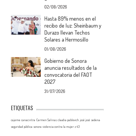
02/08/2026
Hasta 89% menos en el
recibo de luz: Sheinbaum y
Durazo llevan Techos
Solares a Hermosillo
01/08/2026
Gobierno de Sonora
anuncia resultados de la
convocatoria del FAOT
2027
31/07/2026
ETIQUETAS
cajeme
canacintra
Carmen Salinas
claudia pablovich
josé josé
sedena
seguridad pública
sonora
violencia contra la mujer
z 43