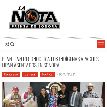
La Nota Prensa De Sonora
Noticias del día
PLANTEAN RECONOCER A LOS INDÍGENAS APACHES
LIPAN ASENTADOS EN SONORA.
Congreso
General
Política
-
04/10/2022