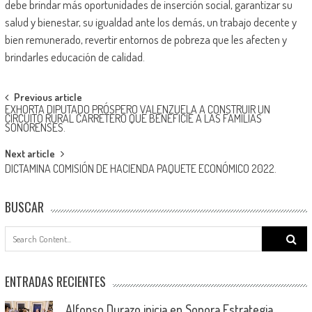
debe brindar más oportunidades de inserción social, garantizar su
salud y bienestar, su igualdad ante los demás, un trabajo decente y
bien remunerado, revertir entornos de pobreza que les afecten y
brindarles educación de calidad.
Post
Previous article
EXHORTA DIPUTADO PRÓSPERO VALENZUELA A CONSTRUIR UN
navigation
CIRCUITO RURAL CARRETERO QUE BENEFICIE A LAS FAMILIAS
SONORENSES.
Next article
DICTAMINA COMISIÓN DE HACIENDA PAQUETE ECONÓMICO 2022.
BUSCAR
Search
for:
ENTRADAS RECIENTES
Alfonso Durazo inicia en Sonora Estrategia