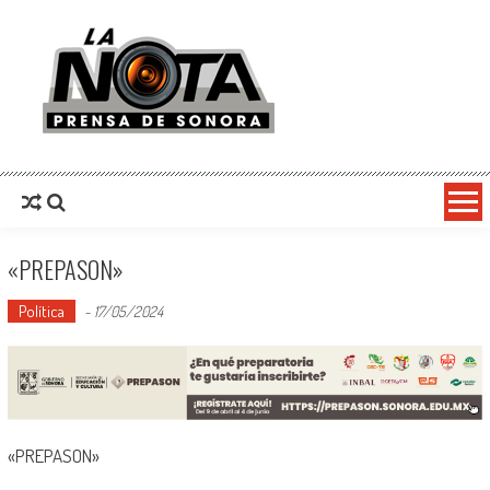
La Nota Prensa De Sonora
Noticias del día
«PREPASON»
Política
-
17/05/2024
«PREPASON»