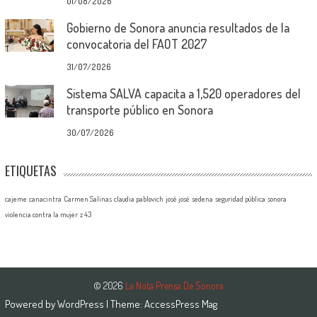
01/08/2026
Gobierno de Sonora anuncia resultados de la
convocatoria del FAOT 2027
31/07/2026
Sistema SALVA capacita a 1,520 operadores del
transporte público en Sonora
30/07/2026
ETIQUETAS
cajeme
canacintra
Carmen Salinas
claudia pablovich
josé josé
sedena
seguridad pública
sonora
violencia contra la mujer
z 43
© 2026
La Nota Prensa De Sonora
Powered by
WordPress
| Theme:
AccessPress Mag