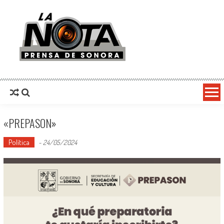
La Nota Prensa De Sonora
Noticias del día
«PREPASON»
Política
-
24/05/2024