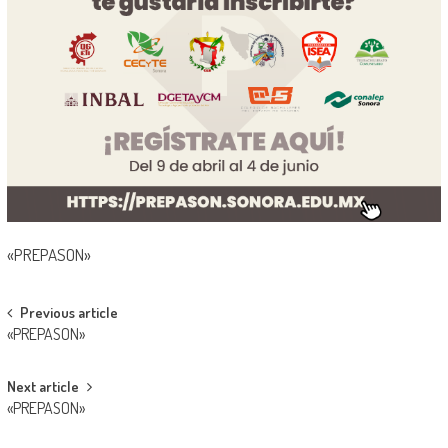
«PREPASON»
Post
Previous article
«PREPASON»
navigation
Next article
«PREPASON»