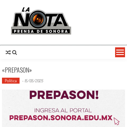
La Nota Prensa De Sonora
Noticias del día
«PREPASON»
Política
-
15/05/2025