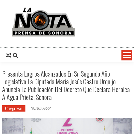
La Nota Prensa De Sonora
Noticias del día
Presenta Logros Alcanzados En Su Segundo Año
Legislativo La Diputada María Jesús Castro Urquijo
Anuncia La Publicación Del Decreto Que Declara Heroica
A Agua Prieta, Sonora
Congreso
-
30/10/2023