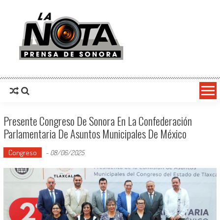
La Nota Prensa De Sonora
Noticias del día
Presente Congreso De Sonora En La Confederación
Parlamentaria De Asuntos Municipales De México
Congreso
-
08/06/2025