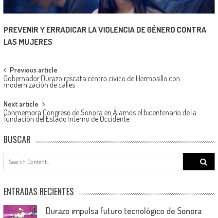
PREVENIR Y ERRADICAR LA VIOLENCIA DE GÉNERO CONTRA
LAS MUJERES
Post
Previous article
Gobernador Durazo rescata centro cívico de Hermosillo con
navigation
modernización de calles
Next article
Conmemora Congreso de Sonora en Álamos el bicentenario de la
fundación del Estado Interno de Occidente
BUSCAR
Search
for:
ENTRADAS RECIENTES
Durazo impulsa futuro tecnológico de Sonora