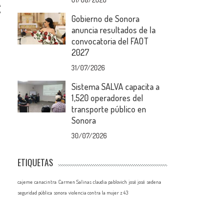
A
A
Gobierno de Sonora
anuncia resultados de la
convocatoria del FAOT
2027
31/07/2026
Sistema SALVA capacita a
1,520 operadores del
transporte público en
Sonora
30/07/2026
ETIQUETAS
cajeme
canacintra
Carmen Salinas
claudia pablovich
josé josé
sedena
seguridad pública
sonora
violencia contra la mujer
z 43