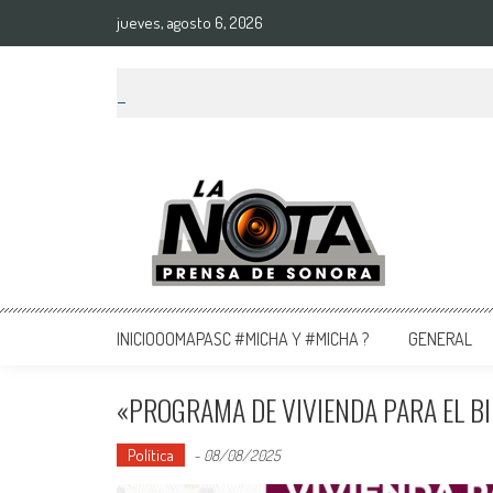
jueves, agosto 6, 2026
La Nota Prensa De Sonora
Noticias del día
INICIOOOMAPASC #MICHA Y #MICHA ?
GENERAL
«PROGRAMA DE VIVIENDA PARA EL B
Política
-
08/08/2025