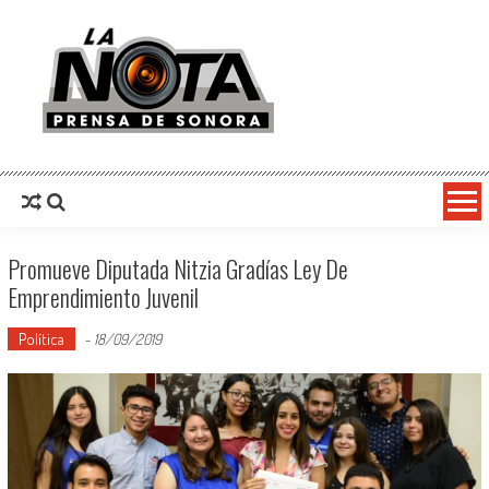
La Nota Prensa De Sonora
Noticias del día
Promueve Diputada Nitzia Gradías Ley De
Emprendimiento Juvenil
Política
-
18/09/2019