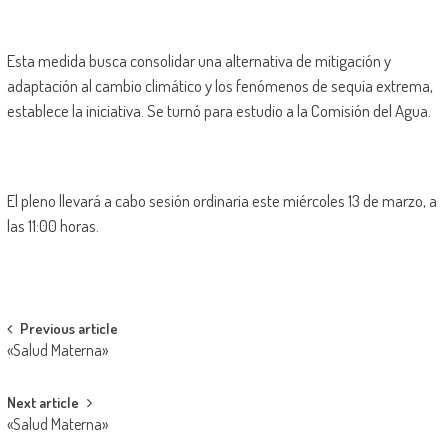
Esta medida busca consolidar una alternativa de mitigación y
adaptación al cambio climático y los fenómenos de sequía extrema,
establece la iniciativa. Se turnó para estudio a la Comisión del Agua.
El pleno llevará a cabo sesión ordinaria este miércoles 13 de marzo, a
las 11:00 horas.
Post
Previous article
«Salud Materna»
navigation
Next article
«Salud Materna»