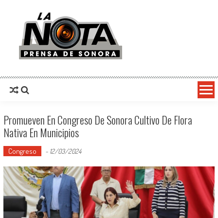
La Nota Prensa De Sonora
Noticias del día
Promueven En Congreso De Sonora Cultivo De Flora
Nativa En Municipios
Congreso
-
12/03/2024