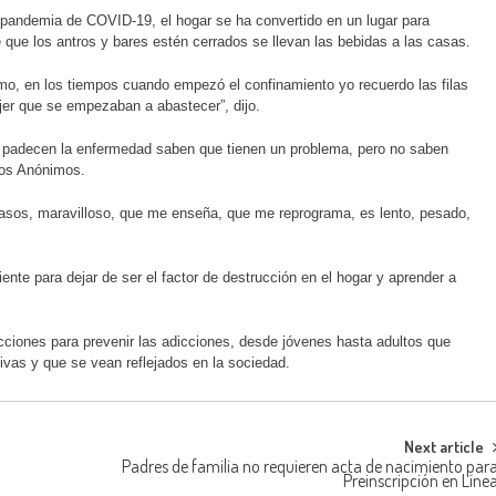
 pandemia de COVID-19, el hogar se ha convertido en un lugar para
 que los antros y bares estén cerrados se llevan las bebidas a las casas.
o, en los tiempos cuando empezó el confinamiento yo recuerdo las filas
jer que se empezaban a abastecer”, dijo.
e padecen la enfermedad saben que tienen un problema, pero no saben
icos Anónimos.
asos, maravilloso, que me enseña, que me reprograma, es lento, pesado,
nte para dejar de ser el factor de destrucción en el hogar y aprender a
ciones para prevenir las adicciones, desde jóvenes hasta adultos que
vas y que se vean reflejados en la sociedad.
Next article
Padres de familia no requieren acta de nacimiento par
Preinscripción en Líne