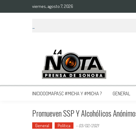
viernes, agosto 7, 2026
La Nota Prensa De Sonora
Noticias del día
INICIOOOMAPASC #MICHA Y #MICHA ?
GENERAL
Promueven SSP Y Alcohólicos Anónimos
General
Política
-
03/02/2021