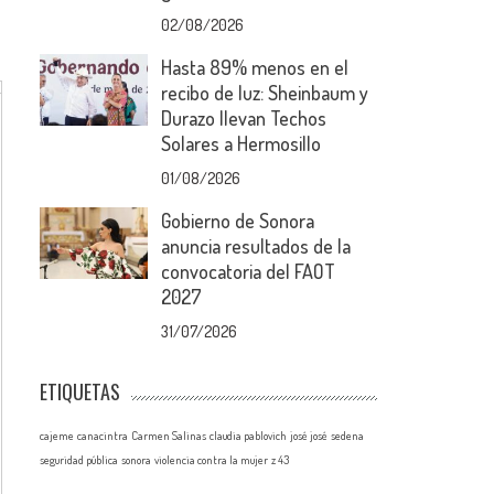
02/08/2026
Hasta 89% menos en el
recibo de luz: Sheinbaum y
Durazo llevan Techos
Solares a Hermosillo
01/08/2026
Gobierno de Sonora
anuncia resultados de la
convocatoria del FAOT
2027
31/07/2026
ETIQUETAS
cajeme
canacintra
Carmen Salinas
claudia pablovich
josé josé
sedena
seguridad pública
sonora
violencia contra la mujer
z 43