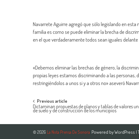
Navarrete Aguirre agregó que sólo legislando en esta
familia es como se puede eliminar la brecha de discri
en el que verdaderamente todos sean iguales delante d
«Debemos eliminar las brechas de género, la discrimin
propias leyes estamos discriminando a las personas, 
restringiéndolos a unos si y a otros no» aseveró Navarr
Post
Previous article
Dictaminan propuestas de planos y tablas de valores uni
de suelo y de construcción de los municipios
navigation
Powered by
WordPress
|
© 2026
La Nota Prensa De Sonora