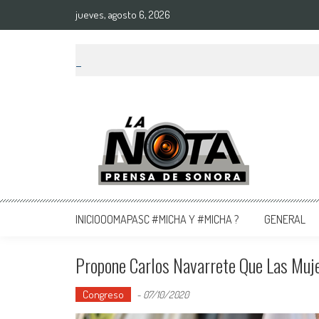
jueves, agosto 6, 2026
La Nota Prensa De Sonora
Noticias del día
INICIOOOMAPASC #MICHA Y #MICHA ?
GENERAL
Propone Carlos Navarrete Que Las Muje
Congreso
-
07/10/2020