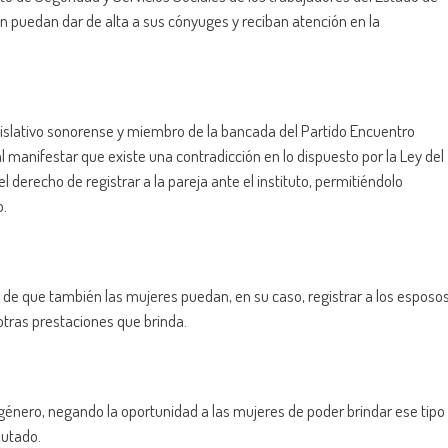
én puedan dar de alta a sus cónyuges y reciban atención en la
egislativo sonorense y miembro de la bancada del Partido Encuentro
 manifestar que existe una contradicción en lo dispuesto por la Ley del
el derecho de registrar a la pareja ante el instituto, permitiéndolo
o.
 fin de que también las mujeres puedan, en su caso, registrar a los esposo
otras prestaciones que brinda.
 género, negando la oportunidad a las mujeres de poder brindar ese tipo
putado.