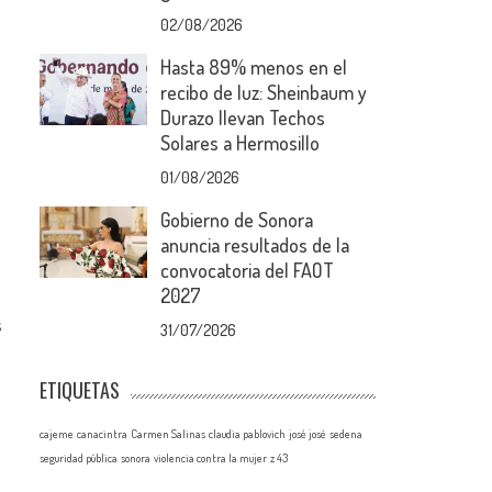
02/08/2026
Hasta 89% menos en el
recibo de luz: Sheinbaum y
Durazo llevan Techos
Solares a Hermosillo
01/08/2026
Gobierno de Sonora
anuncia resultados de la
convocatoria del FAOT
2027
s
31/07/2026
ETIQUETAS
cajeme
canacintra
Carmen Salinas
claudia pablovich
josé josé
sedena
seguridad pública
sonora
violencia contra la mujer
z 43