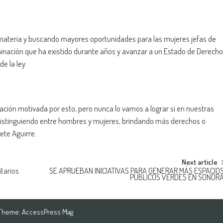
 materia y buscando mayores oportunidades para las mujeres jefas de
minación que ha existido durante años y avanzar a un Estado de Derecho
e la ley.
ación motivada por esto, pero nunca lo vamos a lograr si en nuestras
distinguiendo entre hombres y mujeres, brindando más derechos o
ete Aguirre.
Next article
tarios
SE APRUEBAN INICIATIVAS PARA GENERAR MÁS ESPACIO
PÚBLICOS VERDES EN SONOR
 Theme:
AccessPress Mag