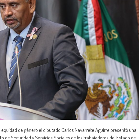
a equidad de género el diputado Carlos Navarrete Aguirre presentó una
ituto de Seguridad y Servicios Sociales de los trabajadores del Estado de