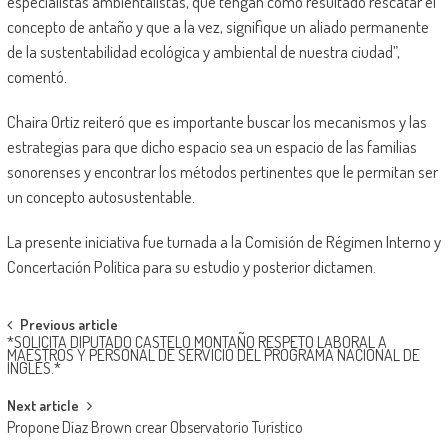
especialistas ambientalistas, que tengan como resultado rescatar el
concepto de antaño y que a la vez, signifique un aliado permanente
de la sustentabilidad ecológica y ambiental de nuestra ciudad”,
comentó.
Chaira Ortiz reiteró que es importante buscar los mecanismos y las
estrategias para que dicho espacio sea un espacio de las familias
sonorenses y encontrar los métodos pertinentes que le permitan ser
un concepto autosustentable.
La presente iniciativa fue turnada a la Comisión de Régimen Interno y
Concertación Política para su estudio y posterior dictamen.
Post
Previous article
*SOLICITA DIPUTADO CASTELO MONTAÑO RESPETO LABORAL A
navigation
MAESTROS Y PERSONAL DE SERVICIO DEL PROGRAMA NACIONAL DE
INGLÉS.*
Next article
Propone Díaz Brown crear Observatorio Turístico