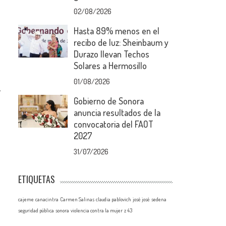
02/08/2026
Hasta 89% menos en el
recibo de luz: Sheinbaum y
Durazo llevan Techos
Solares a Hermosillo
01/08/2026
y
Gobierno de Sonora
anuncia resultados de la
convocatoria del FAOT
2027
31/07/2026
ETIQUETAS
cajeme
canacintra
Carmen Salinas
claudia pablovich
josé josé
sedena
seguridad pública
sonora
violencia contra la mujer
z 43