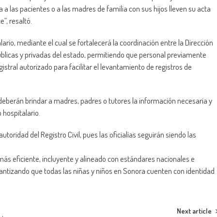
a las pacientes o a las madres de familia con sus hijos lleven su acta
”, resaltó.
rio, mediante el cual se fortalecerá la coordinación entre la Dirección
 públicas y privadas del estado, permitiendo que personal previamente
istral autorizado para facilitar el levantamiento de registros de
 deberán brindar a madres, padres o tutores la información necesaria y
o hospitalario.
oridad del Registro Civil, pues las oficialías seguirán siendo las
más eficiente, incluyente y alineado con estándares nacionales e
ntizando que todas las niñas y niños en Sonora cuenten con identidad
Next article