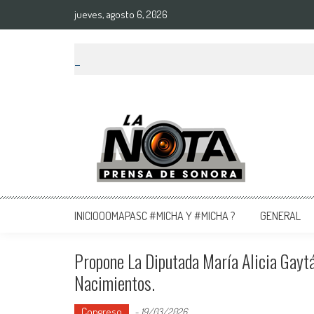
jueves, agosto 6, 2026
La Nota Prensa De Sonora
Noticias del día
INICIOOOMAPASC #MICHA Y #MICHA ?
GENERAL
Propone La Diputada María Alicia Gayt
Nacimientos.
Congreso
-
19/03/2026