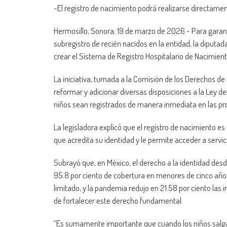
-El registro de nacimiento podrá realizarse directament
Hermosillo, Sonora; 19 de marzo de 2026.- Para garanti
subregistro de recién nacidos en la entidad, la diputa
crear el Sistema de Registro Hospitalario de Nacimien
La iniciativa, turnada a la Comisión de los Derechos de
reformar y adicionar diversas disposiciones a la Ley del 
niños sean registrados de manera inmediata en las pro
La legisladora explicó que el registro de nacimiento 
que acredita su identidad y le permite acceder a servi
Subrayó que, en México, el derecho a la identidad desde
95.8 por ciento de cobertura en menores de cinco años
limitado, y la pandemia redujo en 21.58 por ciento la
de fortalecer este derecho fundamental.
“Es sumamente importante que cuando los niños salgan