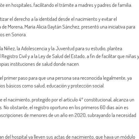
e en hospitales, facilitando el trámite a madres y padres de familia.
zar el derecho a la identidad desde el nacimiento y evitar el
da de Morena, María Alicia Gaytán Sánchez, presentó una iniciativa para
tos en Sonora.
 la Niñez, la Adolescencia y la Juventud para su estudio, plantea
Registro Civil y a la Ley de Salud del Estado, a fin de facilitar que niñas 
pias instituciones de salud donde nacen.
es el primer paso para que una persona sea reconocida legalmente, ya
cios básicos como salud, educación y protección social.
 el nacimiento, protegido por el artículo 4º constitucional, alcanza un
. No obstante, el registro oportuno en los primeros 60 días aún es
s inscripciones de menores de un año en 2020, subrayando la necesidad
 del hospital ya lleven sus actas de nacimiento, que haya un módulo