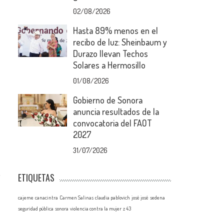
02/08/2026
Hasta 89% menos en el
recibo de luz: Sheinbaum y
Durazo llevan Techos
Solares a Hermosillo
01/08/2026
Gobierno de Sonora
anuncia resultados de la
convocatoria del FAOT
2027
31/07/2026
,
ETIQUETAS
cajeme
canacintra
Carmen Salinas
claudia pablovich
josé josé
sedena
seguridad pública
sonora
violencia contra la mujer
z 43