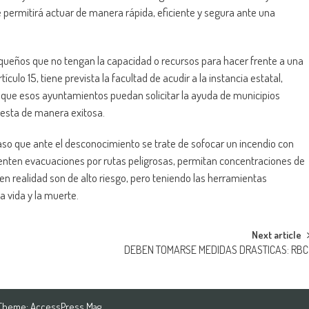
ue permitirá actuar de manera rápida, eficiente y segura ante una
eños que no tengan la capacidad o recursos para hacer frente a una
ículo 15, tiene prevista la facultad de acudir a la instancia estatal,
 que esos ayuntamientos puedan solicitar la ayuda de municipios
uesta de manera exitosa.
caso que ante el desconocimiento se trate de sofocar un incendio con
tenten evacuaciones por rutas peligrosas, permitan concentraciones de
 realidad son de alto riesgo, pero teniendo las herramientas
a vida y la muerte.
Next article
DEBEN TOMARSE MEDIDAS DRASTICAS: RBC
 Theme:
AccessPress Mag