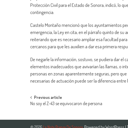
Protección Civil para el Estado de Sonora, indicó, lo q
contingencia.
Castelo Montaño mencionó que los ayuntamientos pequ
emergencia, la Ley en cita, en el párrafo quinto de su art
reiterando que es necesario ampliar esa facultad para
cercanos para que les auxilien a dar esa primera resp
De negarle la información, sostuvo, se pudiera dar el 
elementos inadecuados que avivarían las llamas, o in
personas en zonas aparentemente seguras, pero que en
necesarias de actuación puede ser la diferencia entre l
Post
Previous article
No soy el Z-43 se equivocaron de persona
navigation
Powered by
WordPress
|
© 2026
La Nota Prensa De Sonora