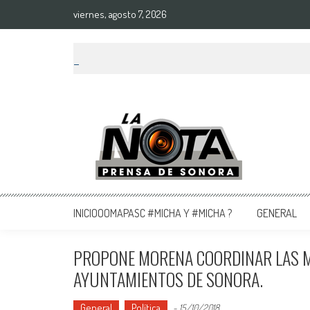
viernes, agosto 7, 2026
La Nota Prensa De Sonora
Noticias del día
INICIOOOMAPASC #MICHA Y #MICHA ?
GENERAL
PROPONE MORENA COORDINAR LAS ME
AYUNTAMIENTOS DE SONORA.
General
Política
-
15/10/2018