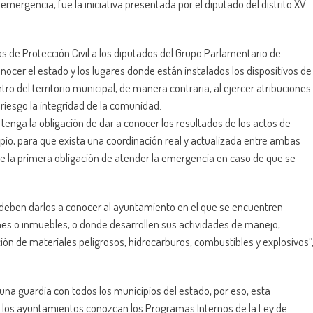
mergencia, fue la iniciativa presentada por el diputado del distrito XV
s de Protección Civil a los diputados del Grupo Parlamentario de
ocer el estado y los lugares donde están instalados los dispositivos de
o del territorio municipal, de manera contraria, al ejercer atribuciones
riesgo la integridad de la comunidad.
 tenga la obligación de dar a conocer los resultados de los actos de
pio, para que exista una coordinación real y actualizada entre ambas
 la primera obligación de atender la emergencia en caso de que se
deben darlos a conocer al ayuntamiento en el que se encuentren
nes o inmuebles, o donde desarrollen sus actividades de manejo,
ción de materiales peligrosos, hidrocarburos, combustibles y explosivos”
una guardia con todos los municipios del estado, por eso, esta
 los ayuntamientos conozcan los Programas Internos de la Ley de