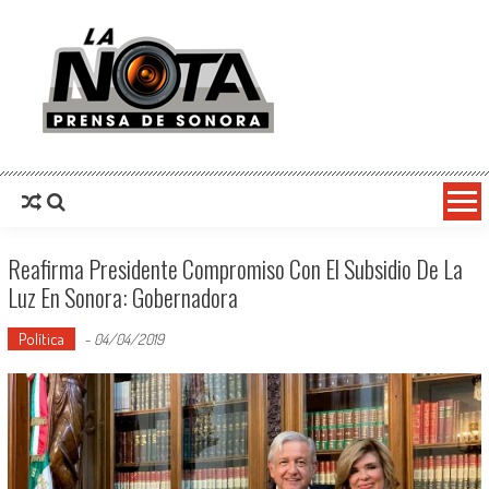
La Nota Prensa De Sonora
Noticias del día
Reafirma Presidente Compromiso Con El Subsidio De La
Luz En Sonora: Gobernadora
Política
-
04/04/2019