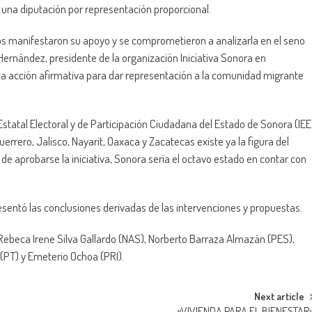
 una diputación por representación proporcional.
icos manifestaron su apoyo y se comprometieron a analizarla en el seno
o Hernández, presidente de la organización Iniciativa Sonora en
ta acción afirmativa para dar representación a la comunidad migrante
o Estatal Electoral y de Participación Ciudadana del Estado de Sonora (IEE
rrero, Jalisco, Nayarit, Oaxaca y Zacatecas existe ya la figura del
e aprobarse la iniciativa, Sonora sería el octavo estado en contar con
resentó las conclusiones derivadas de las intervenciones y propuestas.
 Rebeca Irene Silva Gallardo (NAS), Norberto Barraza Almazán (PES),
 (PT) y Emeterio Ochoa (PRI).
Next article
«VIVIENDA PARA EL BIENESTAR