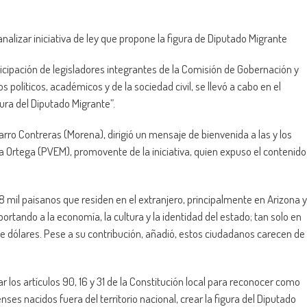
alizar iniciativa de ley que propone la figura de Diputado Migrante
icipación de legisladores integrantes de la Comisión de Gobernación y
olíticos, académicos y de la sociedad civil, se llevó a cabo en el
igura del Diputado Migrante”.
arro Contreras (Morena), dirigió un mensaje de bienvenida a las y los
oa Ortega (PVEM), promovente de la iniciativa, quien expuso el contenido
 mil paisanos que residen en el extranjero, principalmente en Arizona y
portando a la economía, la cultura y la identidad del estado; tan solo en
 dólares. Pese a su contribución, añadió, estos ciudadanos carecen de
r los artículos 90, 16 y 31 de la Constitución local para reconocer como
ses nacidos fuera del territorio nacional, crear la figura del Diputado