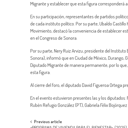
Migrante y establecer que esta figura corresponderá a
En su participación, representantes de partidos polít
de cada instituto político. Por su parte, Ubaldo Castill
Movimiento, destacó la conveniencia de establecer es
en el Congreso de Sonora.
Por su parte, Nery Ruiz Arvizu, presidente del Institut
Sonora), informó que en Ciudad de México, Durango, Gue
Diputado Migrante de manera permanente, por lo que, d
esta figura.
Al cierre del foro, el diputado David Figueroa Ortega p
En el evento estuvieron presentes las y los diputados:
Rubén Refugio González (PT), Gabriela Félix Bojórquez
Post
Previous article
«PROGRAMA DE VIVIENDA PARA EL BIENESTAR»-(2025)