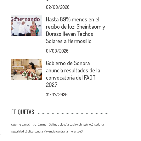
02/08/2026
Hasta 89% menos en el
recibo de luz: Sheinbaum y
Durazo llevan Techos
Solares a Hermosillo
01/08/2026
Gobierno de Sonora
anuncia resultados de la
convocatoria del FAOT
2027
31/07/2026
ETIQUETAS
cajeme
canacintra
Carmen Salinas
claudia pablovich
josé josé
sedena
seguridad pública
sonora
violencia contra la mujer
z 43
»