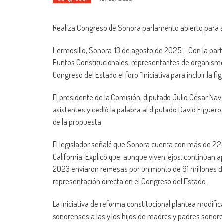
Realiza Congreso de Sonora parlamento abierto para an
Hermosillo, Sonora; 13 de agosto de 2025.- Con la part
Puntos Constitucionales, representantes de organismos p
Congreso del Estado el foro “Iniciativa para incluir la f
El presidente de la Comisión, diputado Julio César Nav
asistentes y cedió la palabra al diputado David Figuer
de la propuesta.
El legislador señaló que Sonora cuenta con más de 228
California. Explicó que, aunque viven lejos, continúan a
2023 enviaron remesas por un monto de 91 millones de
representación directa en el Congreso del Estado.
La iniciativa de reforma constitucional plantea modifica
sonorenses a las y los hijos de madres y padres sonoren