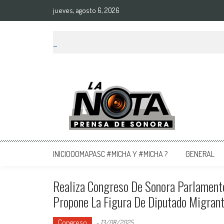
jueves, agosto 6, 2026
La Nota Prensa De Sonora
Noticias del día
INICIOOOMAPASC #MICHA Y #MICHA ?
GENERAL
Realiza Congreso De Sonora Parlamento 
Propone La Figura De Diputado Migran
Congreso
-
13/08/2025