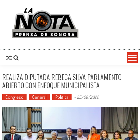
La Nota Prensa De Sonora
Noticias del día
REALIZA DIPUTADA REBECA SILVA PARLAMENTO
ABIERTO CON ENFOQUE MUNICIPALISTA
Congreso
General
Política
-
25/08/2022