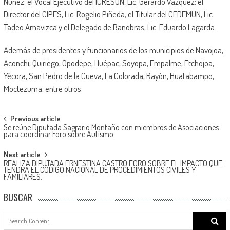
Núñez; el Vocal Ejecutivo del ICRESON, Lic. Gerardo Vázquez; el
Director del CIPES, Lic. Rogelio Piñeda; el Titular del CEDEMUN, Lic.
Tadeo Amavizca y el Delegado de Banobras, Lic. Eduardo Lagarda.
Además de presidentes y funcionarios de los municipios de Navojoa,
Aconchi, Quiriego, Opodepe, Huépac, Soyopa, Empalme, Etchojoa,
Yécora, San Pedro de la Cueva, La Colorada, Rayón, Huatabampo,
Moctezuma, entre otros.
Post
Previous article
Se reúne Diputada Sagrario Montaño con miembros de Asociaciones
navigation
para coordinar Foro sobre Autismo
Next article
REALIZA DIPUTADA ERNESTINA CASTRO FORO SOBRE EL IMPACTO QUE
TENDRÁ EL CÓDIGO NACIONAL DE PROCEDIMIENTOS CIVILES Y
FAMILIARES.
BUSCAR
Search
for: