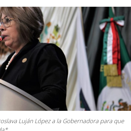
roslava Luján López a la Gobernadora para que
da*