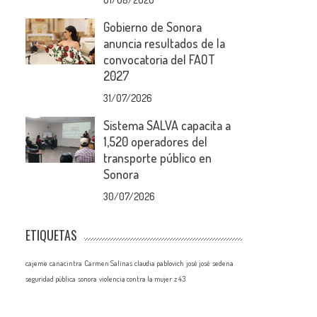
Gobierno de Sonora
anuncia resultados de la
convocatoria del FAOT
2027
31/07/2026
Sistema SALVA capacita a
1,520 operadores del
transporte público en
Sonora
30/07/2026
ETIQUETAS
cajeme
canacintra
Carmen Salinas
claudia pablovich
josé josé
sedena
seguridad pública
sonora
violencia contra la mujer
z 43