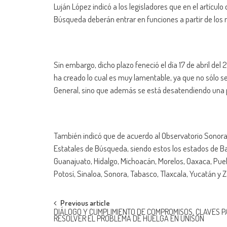
Luján López indicó a los legisladores que en el artícul
Búsqueda deberán entrar en funciones a partir de los n
Sin embargo, dicho plazo feneció el día 17 de abril de
ha creado lo cual es muy lamentable, ya que no sólo se
General, sino que además se está desatendiendo una p
También indicó que de acuerdo al Observatorio Sonora,
Estatales de Búsqueda, siendo estos los estados de Ba
Guanajuato, Hidalgo, Michoacán, Morelos, Oaxaca, Pueb
Potosí, Sinaloa, Sonora, Tabasco, Tlaxcala, Yucatán y 
Post
Previous article
DIÁLOGO Y CUMPLIMIENTO DE COMPROMISOS, CLAVES 
RESOLVER EL PROBLEMA DE HUELGA EN UNISON
navigation