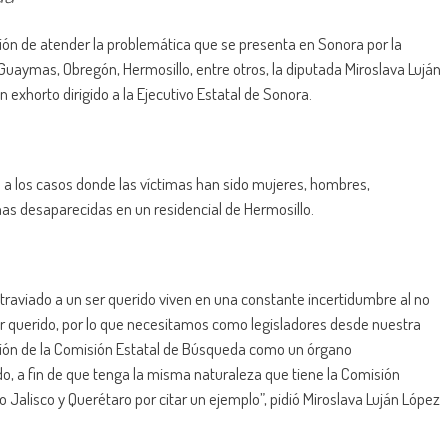
nción de atender la problemática que se presenta en Sonora por la
Guaymas, Obregón, Hermosillo, entre otros, la diputada Miroslava Luján
exhorto dirigido a la Ejecutivo Estatal de Sonora.
ón a los casos donde las víctimas han sido mujeres, hombres,
as desaparecidas en un residencial de Hermosillo.
traviado a un ser querido viven en una constante incertidumbre al no
er querido, por lo que necesitamos como legisladores desde nuestra
ación de la Comisión Estatal de Búsqueda como un órgano
o, a fin de que tenga la misma naturaleza que tiene la Comisión
Jalisco y Querétaro por citar un ejemplo”, pidió Miroslava Luján López