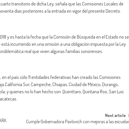
o cuarto transitorio de dicha Ley, señala que las Comisiones Locales de
oventa días posteriores a la entrada en vigor del presente Decreto.
l 2018 y es hasta la fecha que la Comisión de Búsqueda en el Estado no se
 está incurriendo en una omisión a una obligación impuesta por la Ley
roblemática real que viven algunas familias sonorenses.
 en el país sólo 11 entidades federativas han creado las Comisiones
ja California Sur, Campeche, Chiapas, Ciudad de México, Durango,
la, y quienes no lo han hecho son: Querétaro, Quintana Roo, San Luis
Zacatecas.
Next article
PARA
Cumple Gobernadora Pavlovich con mejoras a las escuela