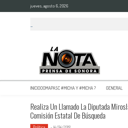
jueves, agosto 6, 2026
La Nota Prensa De Sonora
Noticias del día
INICIOOOMAPASC #MICHA Y #MICHA ?
GENERAL
Realiza Un Llamado La Diputada Mirosl
Comisión Estatal De Búsqueda
Política
-
14/04/2019