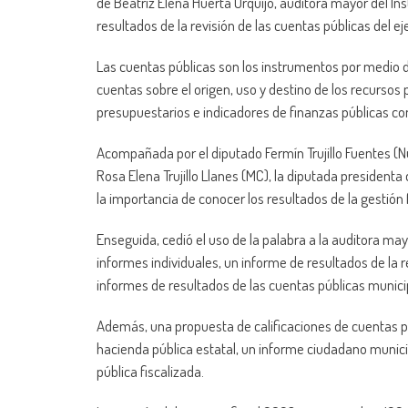
de Beatriz Elena Huerta Urquijo, auditora mayor del Inst
resultados de la revisión de las cuentas públicas del ej
Las cuentas públicas son los instrumentos por medio de
cuentas sobre el origen, uso y destino de los recursos 
presupuestarios e indicadores de finanzas públicas co
Acompañada por el diputado Fermín Trujillo Fuentes (N
Rosa Elena Trujillo Llanes (MC), la diputada presidenta 
la importancia de conocer los resultados de la gestión fi
Enseguida, cedió el uso de la palabra a la auditora ma
informes individuales, un informe de resultados de la r
informes de resultados de las cuentas públicas munici
Además, una propuesta de calificaciones de cuentas pú
hacienda pública estatal, un informe ciudadano munici
pública fiscalizada.