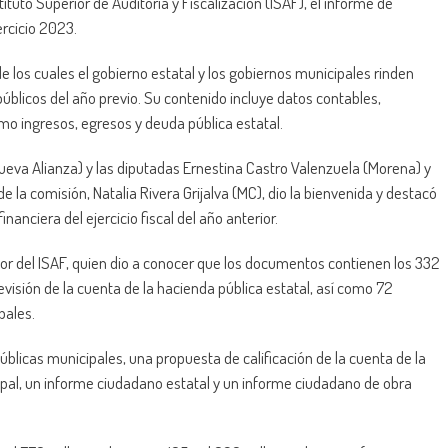
ituto Superior de Auditoría y Fiscalización (ISAF), el informe de
ercicio 2023.
 los cuales el gobierno estatal y los gobiernos municipales rinden
públicos del año previo. Su contenido incluye datos contables,
mo ingresos, egresos y deuda pública estatal.
ueva Alianza) y las diputadas Ernestina Castro Valenzuela (Morena) y
de la comisión, Natalia Rivera Grijalva (MC), dio la bienvenida y destacó
nanciera del ejercicio fiscal del año anterior.
yor del ISAF, quien dio a conocer que los documentos contienen los 332
evisión de la cuenta de la hacienda pública estatal, así como 72
pales.
blicas municipales, una propuesta de calificación de la cuenta de la
pal, un informe ciudadano estatal y un informe ciudadano de obra