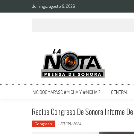
domingo, agosto 9, 2026
La Nota Prensa De Sonora
Noticias del día
INICIOOOMAPASC #MICHA Y #MICHA ?
GENERAL
Recibe Congreso De Sonora Informe De
Congreso
-
30/08/2024