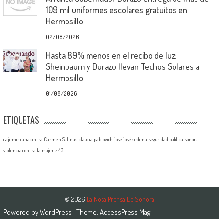
109 mil uniformes escolares gratuitos en
Hermosillo
02/08/2026
Hasta 89% menos en el recibo de luz:
Sheinbaum y Durazo llevan Techos Solares a
Hermosillo
01/08/2026
ETIQUETAS
cajeme
canacintra
Carmen Salinas
claudia pablovich
josé josé
sedena
seguridad pública
sonora
violencia contra la mujer
z 43
© 2026
La Nota Prensa De Sonora
Powered by
WordPress
| Theme:
AccessPress Mag