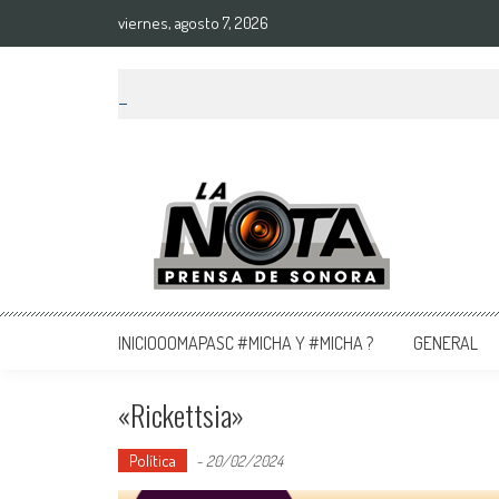
viernes, agosto 7, 2026
La Nota Prensa De Sonora
Noticias del día
INICIOOOMAPASC #MICHA Y #MICHA ?
GENERAL
«rickettsia»
Política
-
20/02/2024