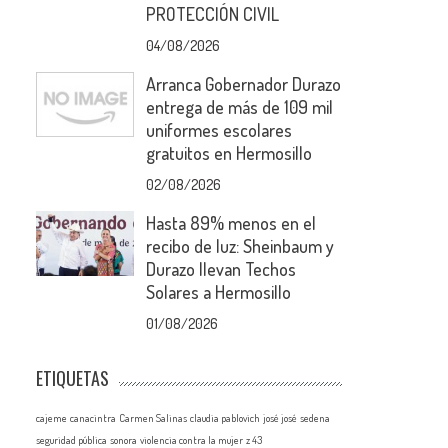
PROTECCIÓN CIVIL
04/08/2026
Arranca Gobernador Durazo
entrega de más de 109 mil
uniformes escolares
gratuitos en Hermosillo
02/08/2026
Hasta 89% menos en el
recibo de luz: Sheinbaum y
Durazo llevan Techos
Solares a Hermosillo
01/08/2026
ETIQUETAS
cajeme
canacintra
Carmen Salinas
claudia pablovich
josé josé
sedena
seguridad pública
sonora
violencia contra la mujer
z 43