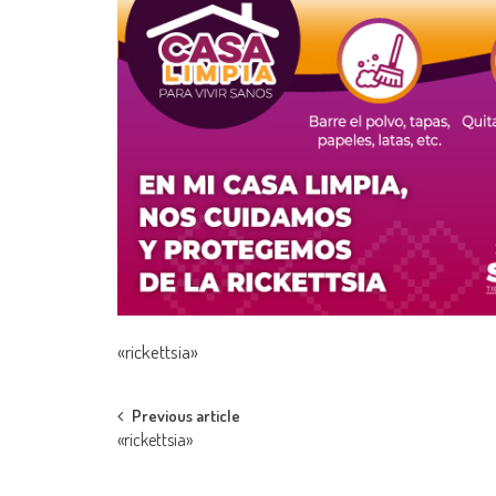
«rickettsia»
Post
Previous article
«rickettsia»
navigation